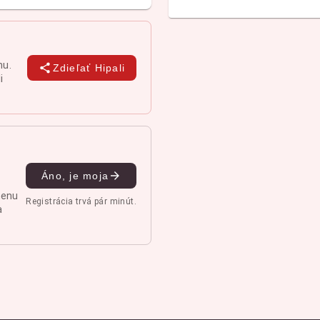
nu.
Zdieľať Hipali
i
Áno, je moja
menu
Registrácia trvá pár minút.
a