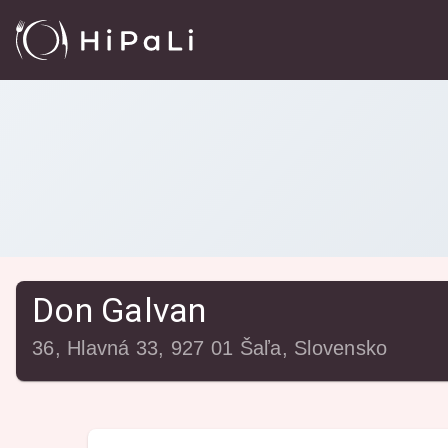
Reštaurácie
/
Don Galvan
Don Galvan
36, Hlavná 33, 927 01 Šaľa, Slovensko