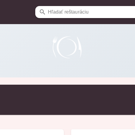
Hľadať reštauráciu