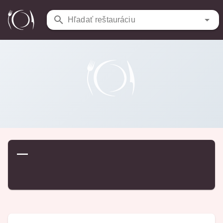
Reštaurácie
/
…
Hľadať reštauráciu
—