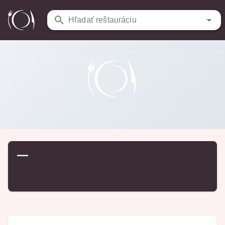
Reštaurácie
/
…
Hľadať reštauráciu
—