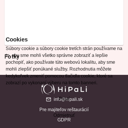
Cookies
Súbory cookie a súbory cookie tretích strán používame na
to, aby sme mohli všetko správne zobraziť a lepšie
Fotky
pochopiť, ako používate túto webovú lokalitu, aby sme
mohli zlepšiť ponúkané služby. Rozhodnutia môžete
kedykoľvek zmeniť pomocou tlačidla cookie, ktoré sa
zobrazí po vykonaní výberu na tomto banneri.
Prijať
info@hipali.sk
Pre majiteľov reštaurácií
Odmietnuť
GDPR