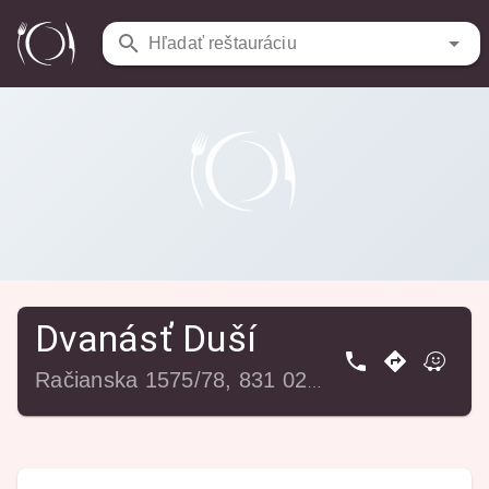
Reštaurácie
/
Dvanásť Duší
Hľadať reštauráciu
Dvanásť Duší
Račianska 1575/78, 831 02 Bratislava-Nové Mesto, Slovensko