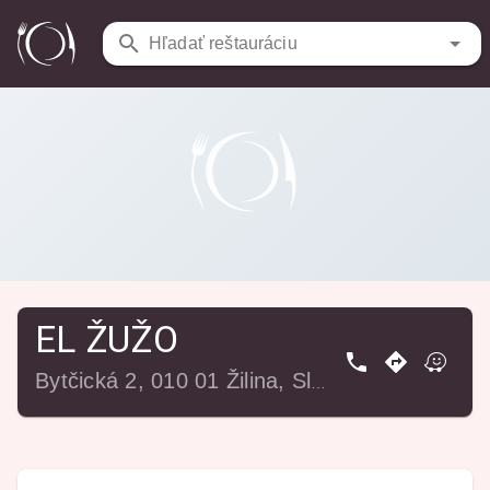
Reštaurácie
/
EL ŽUŽO
Hľadať reštauráciu
EL ŽUŽO
Bytčická 2, 010 01 Žilina, Slovensko