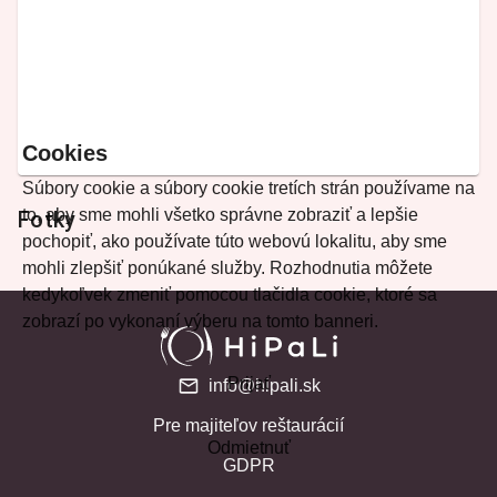
Cookies
Súbory cookie a súbory cookie tretích strán používame na
to, aby sme mohli všetko správne zobraziť a lepšie
Fotky
pochopiť, ako používate túto webovú lokalitu, aby sme
mohli zlepšiť ponúkané služby. Rozhodnutia môžete
kedykoľvek zmeniť pomocou tlačidla cookie, ktoré sa
zobrazí po vykonaní výberu na tomto banneri.
Prijať
info@hipali.sk
Pre majiteľov reštaurácií
Odmietnuť
GDPR