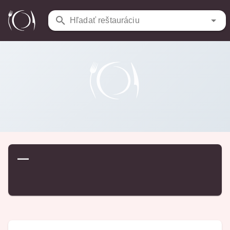
Reštaurácie
/
…
Hľadať reštauráciu
—