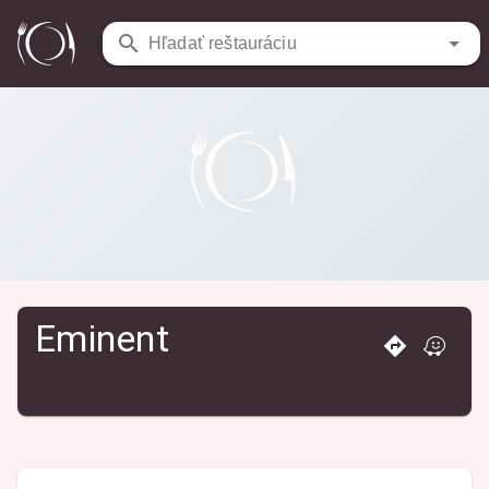
Reštaurácie
/
Eminent
Hľadať reštauráciu
Eminent