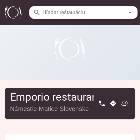
Reštaurácie
/
Emporio restaurant&pizza
Hľadať reštauráciu
Emporio restaurant&pizza
Námestie Matice Slovenskej 423/25, 965 01 Žiar nad Hronom, Slovensko