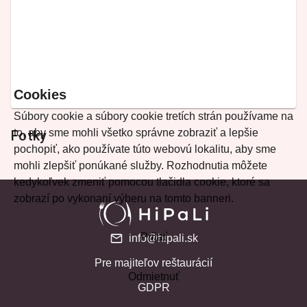
Cookies
Súbory cookie a súbory cookie tretích strán používame na
to, aby sme mohli všetko správne zobraziť a lepšie
Fotky
pochopiť, ako používate túto webovú lokalitu, aby sme
mohli zlepšiť ponúkané služby. Rozhodnutia môžete
kedykoľvek zmeniť pomocou tlačidla cookie, ktoré sa
zobrazí po vykonaní výberu na tomto banneri.
Prijať
info@hipali.sk
Pre majiteľov reštaurácií
Odmietnuť
GDPR