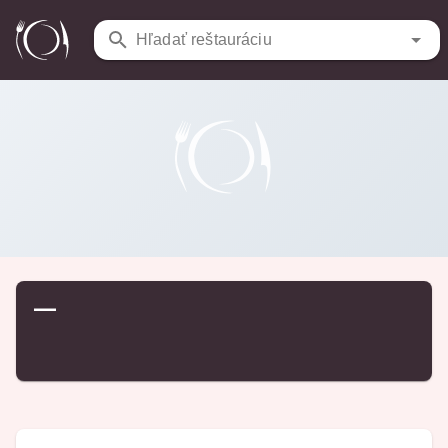
Reštaurácie
/
…
Hľadať reštauráciu
—