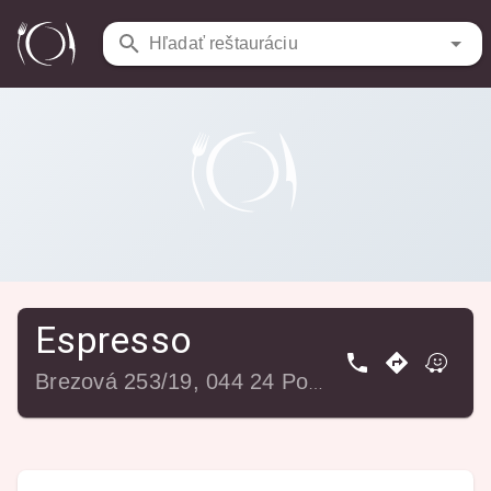
Reštaurácie
/
Espresso
Hľadať reštauráciu
Espresso
Brezová 253/19, 044 24 Poproč, Slovensko