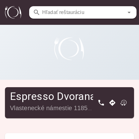
Reštaurácie
/
Espresso Dvorana
Hľadať reštauráciu
Espresso Dvorana
Vlastenecké námestie 1185/7, 851 01 Bratislava-Petržalka, Slovensko