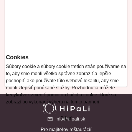
Cookies
Súbory cookie a súbory cookie tretích strán používame na
to, aby sme mohli všetko správne zobraziť a lepšie
pochopiť, ako používate túto webovú lokalitu, aby sme
mohli zlepšiť ponúkané služby. Rozhodnutia môžete
kedykoľvek zmeniť pomocou tlačidla cookie, ktoré sa
zobrazí po vykonaní výberu na tomto banneri.
Prijať
info@hipali.sk
Pre majiteľov reštaurácií