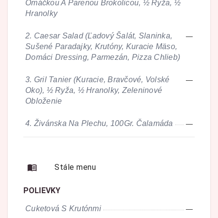
Omáčkou A Parenou Brokolicou, ½ Ryža, ½
Hranolky
2.
Caesar Salad (Ľadový Šalát, Slaninka,
—
Sušené Paradajky, Krutóny, Kuracie Mäso,
Domáci Dressing, Parmezán, Pizza Chlieb)
3.
Gril Tanier (Kuracie, Bravčové, Volské
—
Oko), ½ Ryža, ½ Hranolky, Zeleninové
Obloženie
4.
Živánska Na Plechu, 100Gr. Čalamáda
—
Stále menu
POLIEVKY
Cuketová S Krutónmi
—