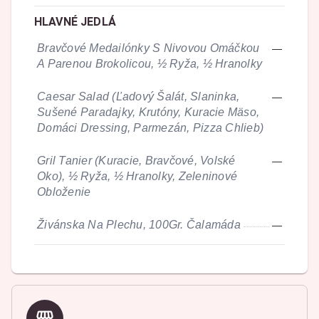
HLAVNÉ JEDLÁ
Bravčové Medailónky S Nivovou Omáčkou
—
A Parenou Brokolicou, ½ Ryža, ½ Hranolky
Caesar Salad (Ľadový Šalát, Slaninka,
—
Sušené Paradajky, Krutóny, Kuracie Mäso,
Domáci Dressing, Parmezán, Pizza Chlieb)
Gril Tanier (Kuracie, Bravčové, Volské
—
Oko), ½ Ryža, ½ Hranolky, Zeleninové
Obloženie
Živánska Na Plechu, 100Gr. Čalamáda
—