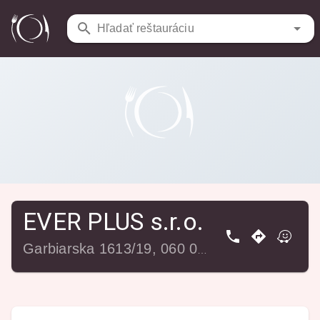
Reštaurácie
/
EVER PLUS s.r.o.
Hľadať reštauráciu
EVER PLUS s.r.o.
Garbiarska 1613/19, 060 01 Kežmarok, Slovensko