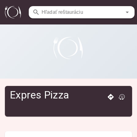
Reštaurácie
/
Expres Pizza
Hľadať reštauráciu
Expres Pizza