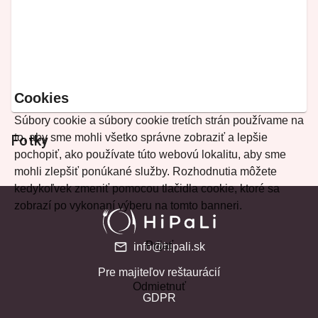
Cookies
Súbory cookie a súbory cookie tretích strán používame na
to, aby sme mohli všetko správne zobraziť a lepšie
Fotky
pochopiť, ako používate túto webovú lokalitu, aby sme
mohli zlepšiť ponúkané služby. Rozhodnutia môžete
kedykoľvek zmeniť pomocou tlačidla cookie, ktoré sa
zobrazí po vykonaní výberu na tomto banneri.
Prijať
info@hipali.sk
Pre majiteľov reštaurácií
Odmietnuť
GDPR