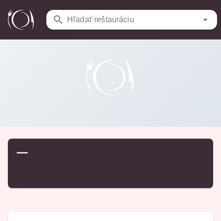
Reštaurácie
/
…
Hľadať reštauráciu
—