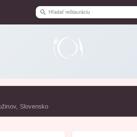
Hľadať reštauráciu
užinov, Slovensko