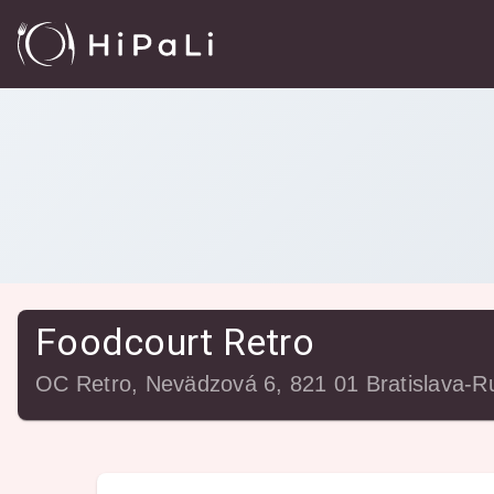
Reštaurácie
/
Foodcourt Retro
Foodcourt Retro
OC Retro, Nevädzová 6, 821 01 Bratislava-R