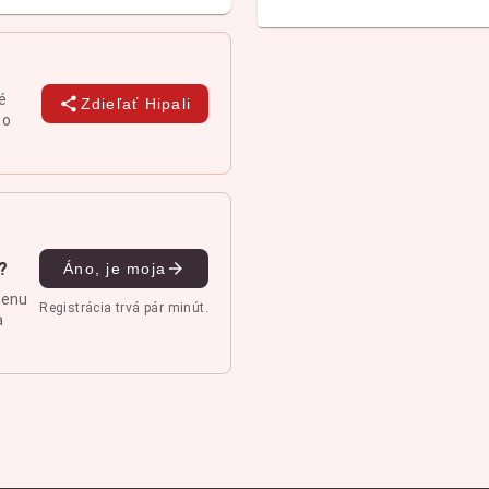
é
Zdieľať Hipali
 o
?
Áno, je moja
menu
Registrácia trvá pár minút.
a