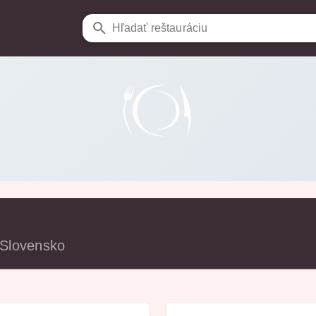
Hľadať reštauráciu
 Slovensko