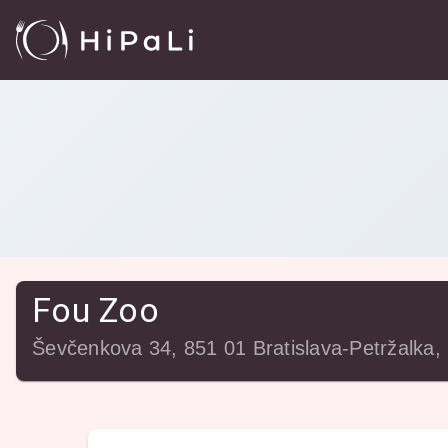
Reštaurácie
/
Fou Zoo
Fou Zoo
Ševčenkova 34, 851 01 Bratislava-Petržalka,