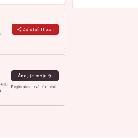
Zdieľať Hipali
i
Áno, je moja
menu
Registrácia trvá pár minút.
a