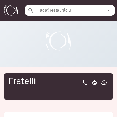
Reštaurácie
/
Fratelli
Hľadať reštauráciu
Fratelli