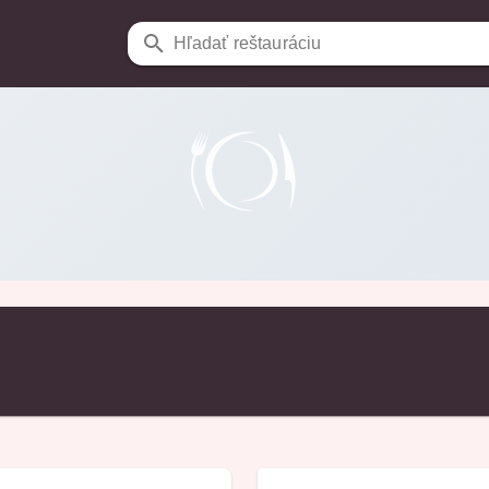
Hľadať reštauráciu