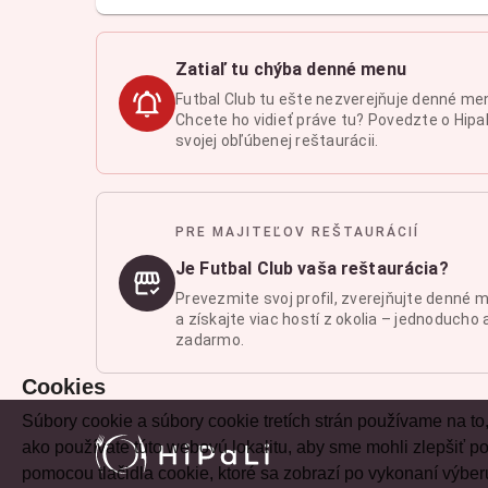
Zatiaľ tu chýba denné menu
Futbal Club tu ešte nezverejňuje denné me
Chcete ho vidieť práve tu? Povedzte o Hipal
svojej obľúbenej reštaurácii.
PRE MAJITEĽOV REŠTAURÁCIÍ
Je Futbal Club vaša reštaurácia?
Prevezmite svoj profil, zverejňujte denné 
a získajte viac hostí z okolia – jednoducho 
zadarmo.
Cookies
Súbory cookie a súbory cookie tretích strán používame na to
ako používate túto webovú lokalitu, aby sme mohli zlepšiť
pomocou tlačidla cookie, ktoré sa zobrazí po vykonaní výber