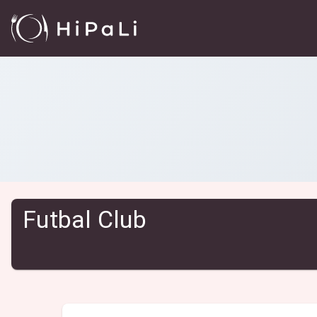
Reštaurácie
/
Futbal Club
Futbal Club