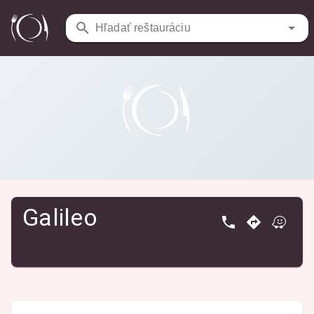
Reštaurácie
/
Galileo
Hľadať reštauráciu
Galileo