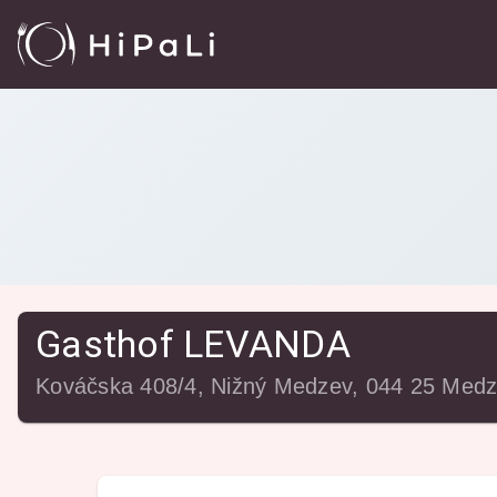
Reštaurácie
/
Gasthof LEVANDA
Gasthof LEVANDA
Kováčska 408/4, Nižný Medzev, 044 25 Medz