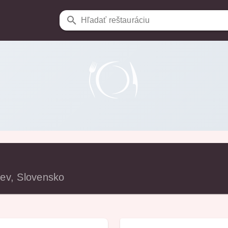
Hľadať reštauráciu
ev, Slovensko