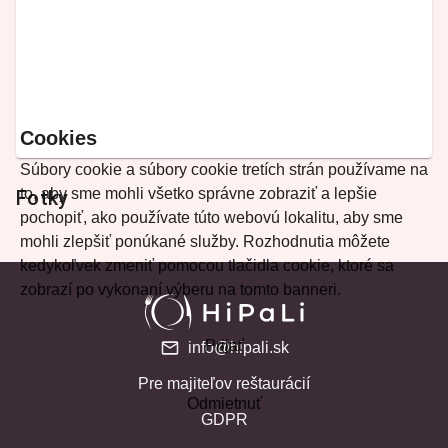
Cookies
Súbory cookie a súbory cookie tretích strán používame na
to, aby sme mohli všetko správne zobraziť a lepšie
Fotky
pochopiť, ako používate túto webovú lokalitu, aby sme
mohli zlepšiť ponúkané služby. Rozhodnutia môžete
kedykoľvek zmeniť pomocou tlačidla cookie, ktoré sa
zobrazí po vykonaní výberu na tomto banneri.
Prijať
info@hipali.sk
Pre majiteľov reštaurácií
Odmietnuť
GDPR