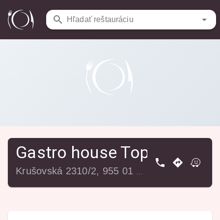
Reštaurácie
/
Gastro house Topoľčany
Hľadať reštauráciu
Gastro house Topoľčany
Krušovská 2310/2, 955 01 Topoľčany, Slovensko