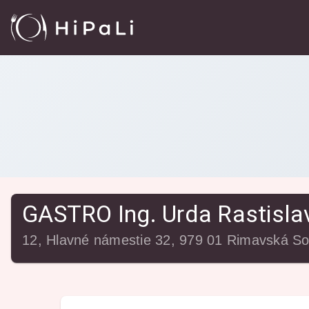
Reštaurácie
/
GASTRO Ing. Urda Rastislav
GASTRO Ing. Urda Rastisla
12, Hlavné námestie 32, 979 01 Rimavská So