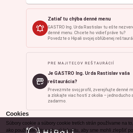
Zatiaľ tu chýba denné menu
GASTRO Ing. Urda Rastislav tu ešte nezver
denné menu. Chcete ho vidieť práve tu?
Povedzte o Hipali svojej obľúbenej reštaurác
PRE MAJITEĽOV REŠTAURÁCIÍ
Je GASTRO Ing. Urda Rastislav vaša
reštaurácia?
Prevezmite svoj profil, zverejňujte denné 
a získajte viac hostí z okolia – jednoducho 
zadarmo.
Cookies
Súbory cookie a súbory cookie tretích strán používame na to
ako používate túto webovú lokalitu, aby sme mohli zlepšiť