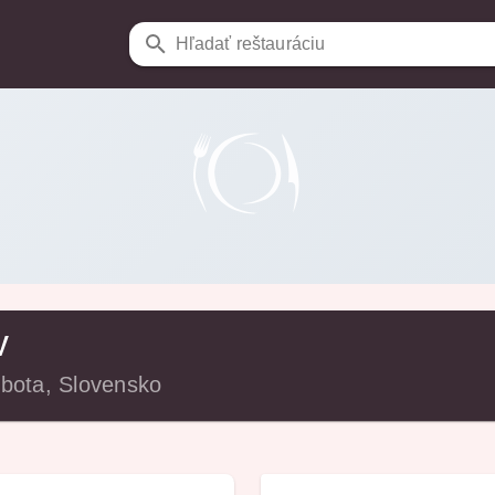
Hľadať reštauráciu
v
bota, Slovensko