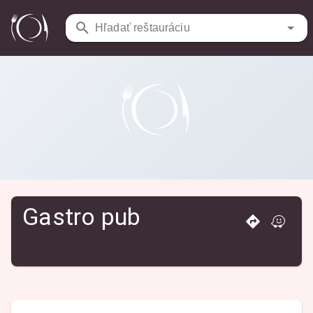
Reštaurácie
/
Gastro pub
Hľadať reštauráciu
Gastro pub