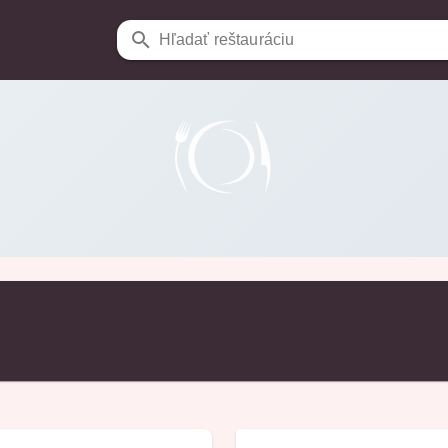
Hľadať reštauráciu