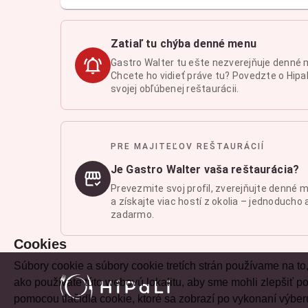
Zatiaľ tu chýba denné menu
Gastro Walter tu ešte nezverejňuje denné 
Chcete ho vidieť práve tu? Povedzte o Hipal
svojej obľúbenej reštaurácii.
PRE MAJITEĽOV REŠTAURÁCIÍ
Je Gastro Walter vaša reštaurácia?
Prevezmite svoj profil, zverejňujte denné 
a získajte viac hostí z okolia – jednoducho 
zadarmo.
Cookies
Súbory cookie a súbory cookie tretích strán používame na to
ako používate túto webovú lokalitu, aby sme mohli zlepšiť
pomocou tlačidla cookie, ktoré sa zobrazí po vykonaní výber