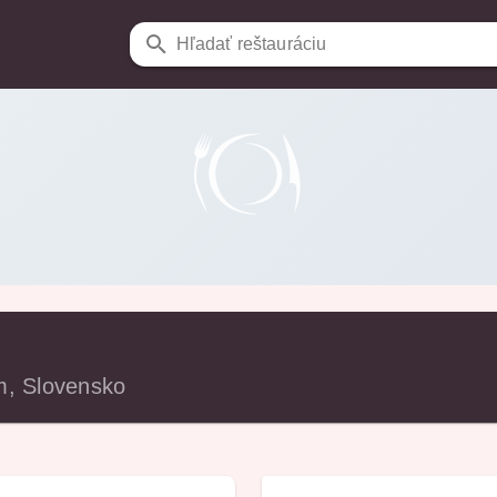
Hľadať reštauráciu
m, Slovensko