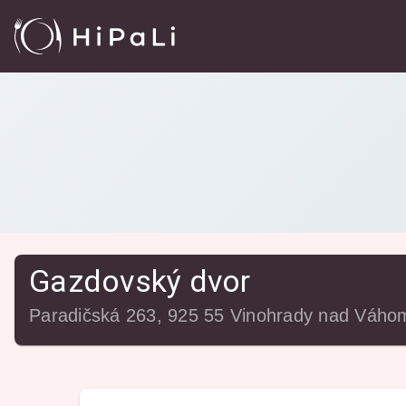
Reštaurácie
/
Gazdovský dvor
Gazdovský dvor
Paradičská 263, 925 55 Vinohrady nad Váho