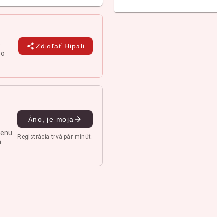
é
Zdieľať Hipali
 o
?
Áno, je moja
menu
Registrácia trvá pár minút.
a