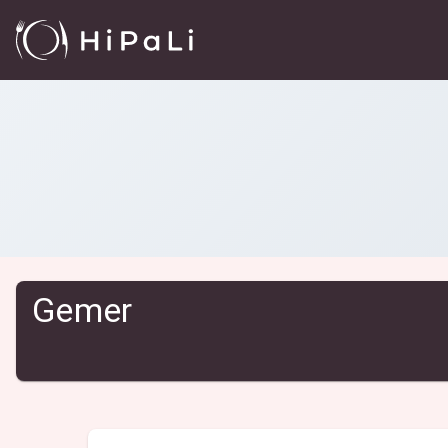
Reštaurácie
/
Gemer
Gemer