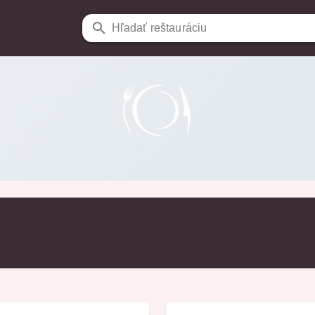
Hľadať reštauráciu