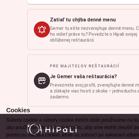
Zatiaľ tu chýba denné menu
Gemer tu ešte nezverejňuje denné menu. 
ho vidieť práve tu? Povedzte o Hipali svojej
obľúbenej reštaurácii.
PRE MAJITEĽOV REŠTAURÁCIÍ
Je Gemer vaša reštaurácia?
Prevezmite svoj profil, zverejňujte denné 
a získajte viac hostí z okolia – jednoducho 
zadarmo.
Cookies
Súbory cookie a súbory cookie tretích strán používame na to
ako používate túto webovú lokalitu, aby sme mohli zlepšiť
pomocou tlačidla cookie, ktoré sa zobrazí po vykonaní výber