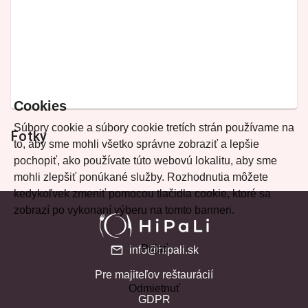
Cookies
Súbory cookie a súbory cookie tretích strán používame na
Fotky
to, aby sme mohli všetko správne zobraziť a lepšie
pochopiť, ako používate túto webovú lokalitu, aby sme
mohli zlepšiť ponúkané služby. Rozhodnutia môžete
kedykoľvek zmeniť pomocou tlačidla cookie, ktoré sa
zobrazí po vykonaní výberu na tomto banneri.
Prijať
info@hipali.sk
Pre majiteľov reštaurácií
Odmietnuť
GDPR