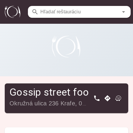
Reštaurácie
/
Gossip street food & catering
Hľadať reštauráciu
Gossip street food & cater
Okružná ulica 236 Krafe, 022 04 Čadca, Slovensko