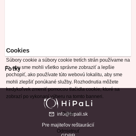
Cookies
Súbory cookie a súbory cookie tretích strán používame na
to, aby sme mohli všetko správne zobraziť a lepšie
Fotky
pochopiť, ako používate túto webovú lokalitu, aby sme
mohli zlepšiť ponúkané služby. Rozhodnutia môžete
kedykoľvek zmeniť pomocou tlačidla cookie, ktoré sa
zobrazí po vykonaní výberu na tomto banneri.
Prijať
info@hipali.sk
Pre majiteľov reštaurácií
Odmietnuť
GDPR