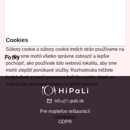
Cookies
Súbory cookie a súbory cookie tretích strán používame na
to, aby sme mohli všetko správne zobraziť a lepšie
Fotky
pochopiť, ako používate túto webovú lokalitu, aby sme
mohli zlepšiť ponúkané služby. Rozhodnutia môžete
kedykoľvek zmeniť pomocou tlačidla cookie, ktoré sa
zobrazí po vykonaní výberu na tomto banneri.
Prijať
info@hipali.sk
Pre majiteľov reštaurácií
Odmietnuť
GDPR