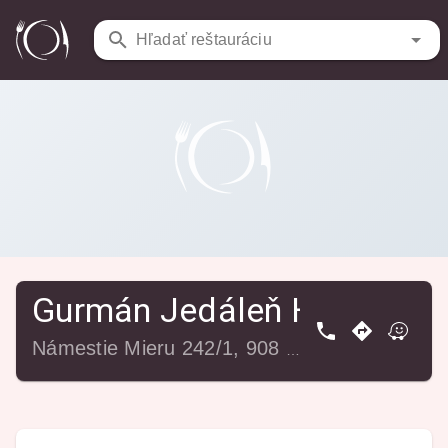
Reštaurácie
/
Gurmán Jedáleň Holíč
Hľadať reštauráciu
Gurmán Jedáleň Holíč
Námestie Mieru 242/1, 908 51 Holíč, Slovensko