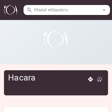
Reštaurácie
/
Hacara
Hľadať reštauráciu
Hacara