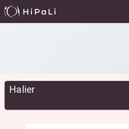
Reštaurácie
/
Halier
Halier