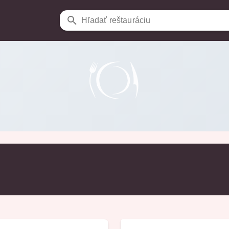
Hľadať reštauráciu