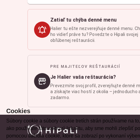
Zatiaľ tu chýba denné menu
Halier tu ešte nezverejňuje denné menu. C
ho vidieť práve tu? Povedzte o Hipali svojej
obľúbenej reštaurácii.
PRE MAJITEĽOV REŠTAURÁCIÍ
Je Halier vaša reštaurácia?
Prevezmite svoj profil, zverejňujte denné 
a získajte viac hostí z okolia – jednoducho 
zadarmo.
Cookies
Súbory cookie a súbory cookie tretích strán používame na to
ako používate túto webovú lokalitu, aby sme mohli zlepšiť
pomocou tlačidla cookie, ktoré sa zobrazí po vykonaní výber