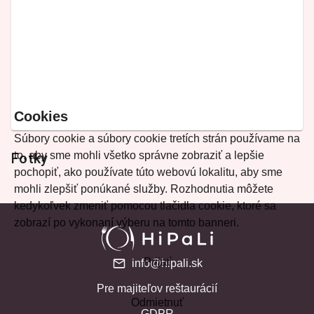
Cookies
Súbory cookie a súbory cookie tretích strán používame na
to, aby sme mohli všetko správne zobraziť a lepšie
Fotky
pochopiť, ako používate túto webovú lokalitu, aby sme
mohli zlepšiť ponúkané služby. Rozhodnutia môžete
kedykoľvek zmeniť pomocou tlačidla cookie, ktoré sa
zobrazí po vykonaní výberu na tomto banneri.
Prijať
info@hipali.sk
Pre majiteľov reštaurácií
Odmietnuť
GDPR