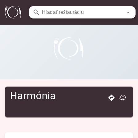
Reštaurácie
/
Harmónia
Hľadať reštauráciu
Harmónia