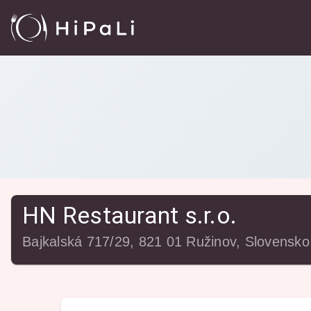
Reštaurácie
/
HN Restaurant s.r.o.
HN Restaurant s.r.o.
Bajkalská 717/29, 821 01 Ružinov, Slovensko