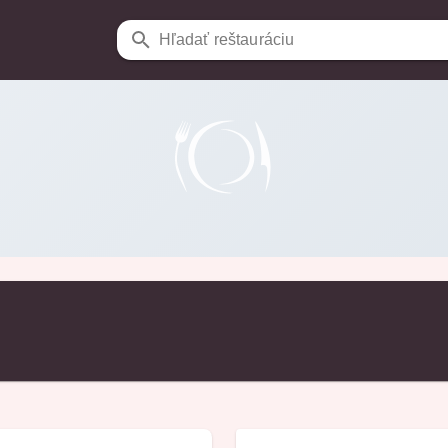
Hľadať reštauráciu