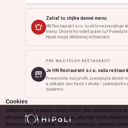
Zatiaľ tu chýba denné menu
HN Restaurant s.r.o. tu ešte nezverejňuje 
menu. Chcete ho vidieť práve tu? Povedzte
Hipali svojej obľúbenej reštaurácii.
PRE MAJITEĽOV REŠTAURÁCIÍ
Je HN Restaurant s.r.o. vaša reštaur
Prevezmite svoj profil, zverejňujte denné 
a získajte viac hostí z okolia – jednoducho 
zadarmo.
Cookies
Súbory cookie a súbory cookie tretích strán používame na to
ako používate túto webovú lokalitu, aby sme mohli zlepšiť
pomocou tlačidla cookie, ktoré sa zobrazí po vykonaní výber