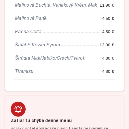
Malinová Buchta, Vanilkový Krém, Mak
11,90 €
Malinové Parfé
4,50 €
Panna Cotta
4,50 €
Šalát S Kozím Syrom
13,90 €
Štrúdla Mak/Jablko/Orech/Tvaroh
4,80 €
Tiramisu
4,80 €
Zatiaľ tu chýba denné menu
Horský Hotel Popradské pleso tu ešte nezverejňuje