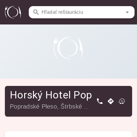
Reštaurácie
/
Horský Hotel Popradské pleso
Hľadať reštauráciu
Horský Hotel Popradské p
Popradské Pleso, Štrbské Pleso, 059 85 Vysoké Tatry, Slovensko