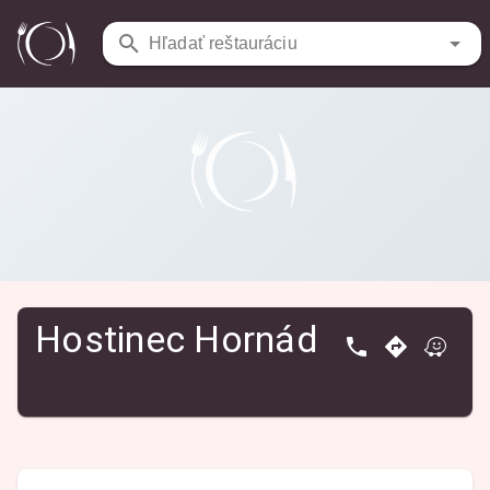
Reštaurácie
/
Hostinec Hornád
Hľadať reštauráciu
Hostinec Hornád