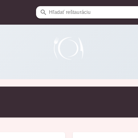
Hľadať reštauráciu