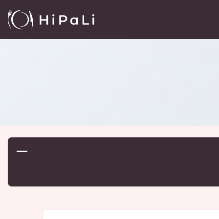
Reštaurácie
/
…
—