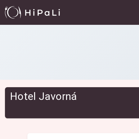
Reštaurácie
/
Hotel Javorná
Hotel Javorná