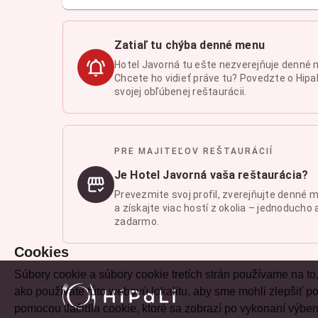
Zatiaľ tu chýba denné menu
Hotel Javorná tu ešte nezverejňuje denné 
Chcete ho vidieť práve tu? Povedzte o Hipal
svojej obľúbenej reštaurácii.
PRE MAJITEĽOV REŠTAURÁCIÍ
Je Hotel Javorná vaša reštaurácia?
Prevezmite svoj profil, zverejňujte denné 
a získajte viac hostí z okolia – jednoducho 
zadarmo.
Cookies
Súbory cookie a súbory cookie tretích strán používame na to
ako používate túto webovú lokalitu, aby sme mohli zlepšiť
pomocou tlačidla cookie, ktoré sa zobrazí po vykonaní výber