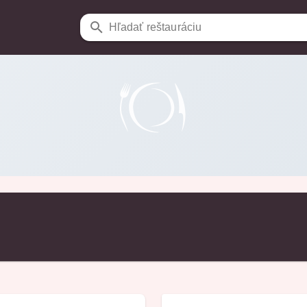
Hľadať reštauráciu