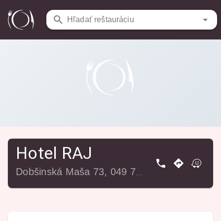
Reštaurácie
/
Hotel RAJ
Hľadať reštauráciu
Hotel RAJ
Dobšinská Maša 73, 049 73 Dedinky, Slovensko