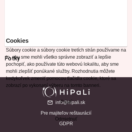
Cookies
Súbory cookie a súbory cookie tretích strán používame na
to, aby sme mohli všetko správne zobraziť a lepšie
Fotky
pochopiť, ako používate túto webovú lokalitu, aby sme
mohli zlepšiť ponúkané služby. Rozhodnutia môžete
kedykoľvek zmeniť pomocou tlačidla cookie, ktoré sa
zobrazí po vykonaní výberu na tomto banneri.
Prijať
info@hipali.sk
Pre majiteľov reštaurácií
Odmietnuť
GDPR