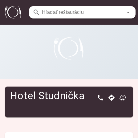
Reštaurácie
/
Hotel Studnička
Hľadať reštauráciu
Hotel Studnička