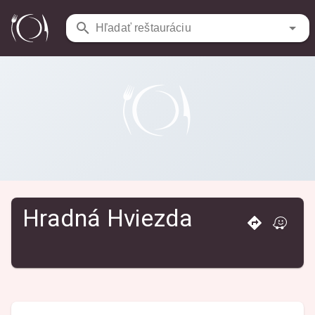
Reštaurácie
/
Hradná Hviezda
Hľadať reštauráciu
Hradná Hviezda