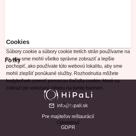
Cookies
Súbory cookie a súbory cookie tretích strán používame na
to, aby sme mohli všetko správne zobraziť a lepšie
Fotky
pochopiť, ako používate túto webovú lokalitu, aby sme
mohli zlepšiť ponúkané služby. Rozhodnutia môžete
kedykoľvek zmeniť pomocou tlačidla cookie, ktoré sa
zobrazí po vykonaní výberu na tomto banneri.
Prijať
info@hipali.sk
Pre majiteľov reštaurácií
Odmietnuť
GDPR