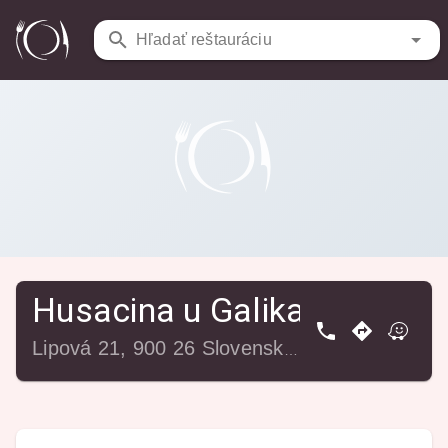
Reštaurácie
/
Husacina u Galika
Hľadať reštauráciu
Husacina u Galika
Lipová 21, 900 26 Slovenský Grob, Slovensko