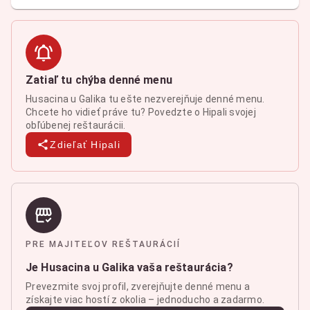
Zatiaľ tu chýba denné menu
Husacina u Galika tu ešte nezverejňuje denné menu.
Chcete ho vidieť práve tu? Povedzte o Hipali svojej
obľúbenej reštaurácii.
Zdieľať Hipali
PRE MAJITEĽOV REŠTAURÁCIÍ
Je Husacina u Galika vaša reštaurácia?
Prevezmite svoj profil, zverejňujte denné menu a
získajte viac hostí z okolia – jednoducho a zadarmo.