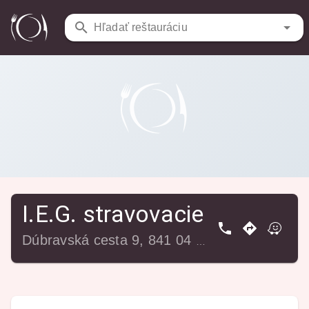
Reštaurácie
/
I.E.G. stravovacie služby
Hľadať reštauráciu
I.E.G. stravovacie služby
Dúbravská cesta 9, 841 04 Bratislava-Karlova Ves, Slovensko