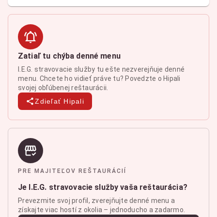
Zatiaľ tu chýba denné menu
I.E.G. stravovacie služby tu ešte nezverejňuje denné
menu. Chcete ho vidieť práve tu? Povedzte o Hipali
svojej obľúbenej reštaurácii.
Zdieľať Hipali
PRE MAJITEĽOV REŠTAURÁCIÍ
Je I.E.G. stravovacie služby vaša reštaurácia?
Prevezmite svoj profil, zverejňujte denné menu a
získajte viac hostí z okolia – jednoducho a zadarmo.