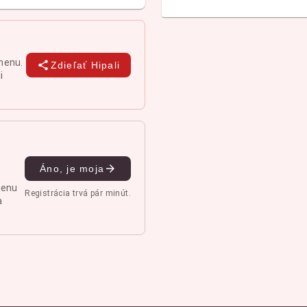
menu.
Zdieľať Hipali
i
Áno, je moja
menu
Registrácia trvá pár minút.
a