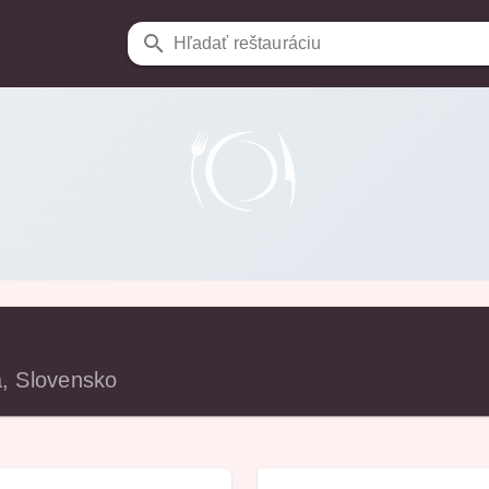
Hľadať reštauráciu
a, Slovensko