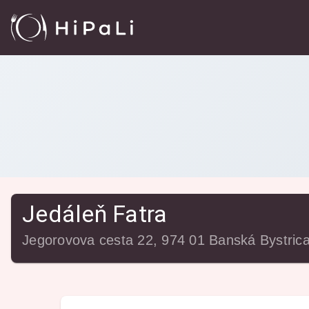
Reštaurácie
/
Jedáleň Fatra
Jedáleň Fatra
Jegorovova cesta 22, 974 01 Banská Bystric