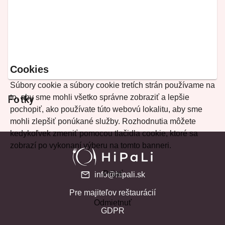
Cookies
Súbory cookie a súbory cookie tretích strán používame na
to, aby sme mohli všetko správne zobraziť a lepšie
Fotky
pochopiť, ako používate túto webovú lokalitu, aby sme
mohli zlepšiť ponúkané služby. Rozhodnutia môžete
kedykoľvek zmeniť pomocou tlačidla cookie, ktoré sa
zobrazí po vykonaní výberu na tomto banneri.
Prijať
info@hipali.sk
Pre majiteľov reštaurácií
Odmietnuť
GDPR