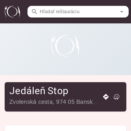
Reštaurácie
/
Jedáleň Stop
Hľadať reštauráciu
Jedáleň Stop
Zvolenská cesta, 974 05 Banská Bystrica, Slovensko