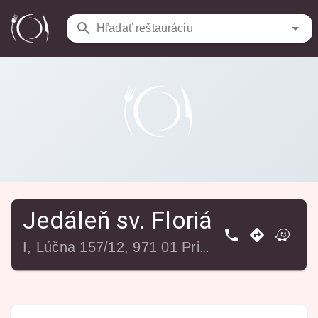
Reštaurácie
/
Jedáleň sv. Florián
Hľadať reštauráciu
Jedáleň sv. Florián
I, Lúčna 157/12, 971 01 Prievidza-Staré Mesto, Slovensko