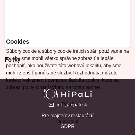
Cookies
Súbory cookie a súbory cookie tretích strán používame na
to, aby sme mohli všetko správne zobraziť a lepšie
Fotky
pochopiť, ako používate túto webovú lokalitu, aby sme
mohli zlepšiť ponúkané služby. Rozhodnutia môžete
kedykoľvek zmeniť pomocou tlačidla cookie, ktoré sa
zobrazí po vykonaní výberu na tomto banneri.
Prijať
info@hipali.sk
Pre majiteľov reštaurácií
Odmietnuť
GDPR