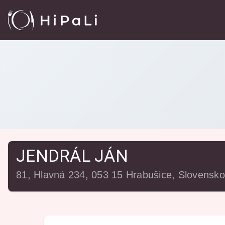
Reštaurácie
/
JENDRÁL JÁN
JENDRÁL JÁN
81, Hlavná 234, 053 15 Hrabušice, Slovensko