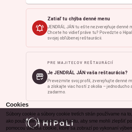
Zatiaľ tu chýba denné menu
JENDRÁL JÁN tu ešte nezverejňuje denné 
Chcete ho vidieť práve tu? Povedzte o Hipal
svojej obľúbenej reštaurácii.
PRE MAJITEĽOV REŠTAURÁCIÍ
Je JENDRÁL JÁN vaša reštaurácia?
Prevezmite svoj profil, zverejňujte denné 
a získajte viac hostí z okolia – jednoducho 
zadarmo.
Cookies
Súbory cookie a súbory cookie tretích strán používame na to
ako používate túto webovú lokalitu, aby sme mohli zlepšiť
pomocou tlačidla cookie, ktoré sa zobrazí po vykonaní výber