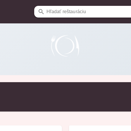
Hľadať reštauráciu