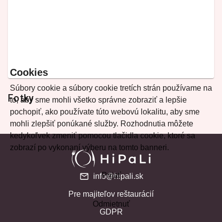
Cookies
Súbory cookie a súbory cookie tretích strán používame na
Fotky
to, aby sme mohli všetko správne zobraziť a lepšie
pochopiť, ako používate túto webovú lokalitu, aby sme
mohli zlepšiť ponúkané služby. Rozhodnutia môžete
kedykoľvek zmeniť pomocou tlačidla cookie, ktoré sa
zobrazí po vykonaní výberu na tomto banneri.
Prijať
info@hipali.sk
Pre majiteľov reštaurácií
Odmietnuť
GDPR