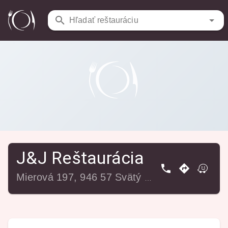
Reštaurácie
/
J&J Reštaurácia
Hľadať reštauráciu
J&J Reštaurácia
Mierová 197, 946 57 Svätý Peter, Slovensko