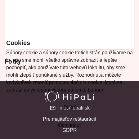
Cookies
Súbory cookie a súbory cookie tretích strán používame na
to, aby sme mohli všetko správne zobraziť a lepšie
Fotky
pochopiť, ako používate túto webovú lokalitu, aby sme
mohli zlepšiť ponúkané služby. Rozhodnutia môžete
kedykoľvek zmeniť pomocou tlačidla cookie, ktoré sa
zobrazí po vykonaní výberu na tomto banneri.
Prijať
info@hipali.sk
Pre majiteľov reštaurácií
Odmietnuť
GDPR