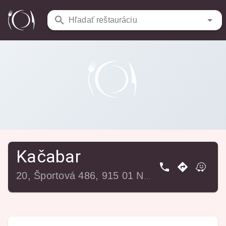
Reštaurácie
/
Kačabar
Hľadať reštauráciu
Kačabar
20, Športová 486, 915 01 Nové Mesto nad Váhom, Slovensko